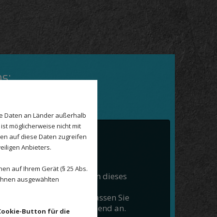
ns:
se Daten an Länder außerhalb
ist möglicherweise nicht mit
den auf diese Daten zugreifen
eiligen Anbieters.
le Maps inaktiv
en auf Ihrem Gerät (§ 25 Abs.
Cookie-Einstellungen kann dieses
 Ihnen ausgewählten
 nicht geladen werden.
 Modul sehen möchten, passen Sie
ie-Einstellungen entsprechend an.
Cookie-Button für die