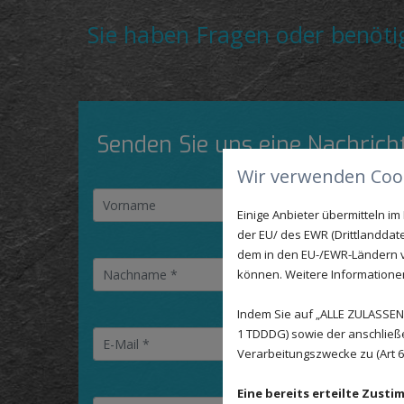
Sie haben Fragen oder benöti
Senden Sie uns eine Nachricht
Wir verwenden Cook
Einige Anbieter übermitteln 
der EU/ des EWR (Drittlanddate
dem in den EU-/EWR-Ländern ve
können. Weitere Informationen 
Indem Sie auf „ALLE ZULASSEN"
1 TDDDG) sowie der anschließ
Verarbeitungszwecke zu (Art 6 A
Eine bereits erteilte Zust