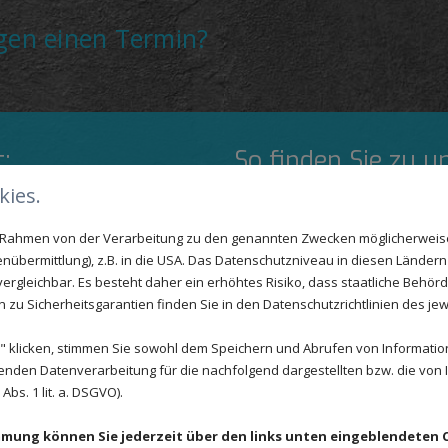
gen einen Termin?
:
So finden Sie zu u
ies.
im Rahmen von der Verarbeitung zu den genannten Zwecken möglicherwei
nübermittlung), z.B. in die USA. Das Datenschutzniveau in diesen Ländern 
rgleichbar. Es besteht daher ein erhöhtes Risiko, dass staatliche Behör
zu Sicherheitsgarantien finden Sie in den Datenschutzrichtlinien des jew
Goog
 klicken, stimmen Sie sowohl dem Speichern und Abrufen von Information
Aufgrund Ihrer 
enden Datenverarbeitung für die nachfolgend dargestellten bzw. die von
Modul
bs. 1 lit. a. DSGVO).
Wenn Sie dieses
bitte Ihre Cook
immung können Sie jederzeit über den links unten eingeblendeten 