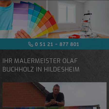
0 51 21 - 877 801
0 51 21 - 877 801
0 51 21 - 877 801
IHR MALERMEISTER OLAF
BUCHHOLZ IN HILDESHEIM